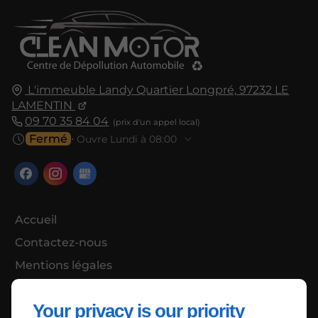
L'immeuble Landy Quartier Longpré,
97232
LE
LAMENTIN
09 70 35 84 04
Fermé
⋅ Ouvre Lundi à 08:00
Accueil
Contactez-nous
Mentions légales
Plan du site
Your privacy is our priority