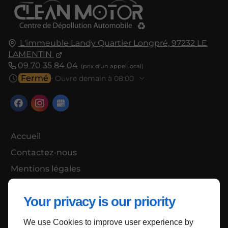
L'immeuble Landy Quartier Longpré,
97232
LE
LAMENTIN
09 70 35 84 04
Fermé
⋅ Ouvre demain à 08:00
Accueil
Contactez-nous
Mentions légales
Plan du site
Your privacy is our priority
We use Cookies to improve user experience by