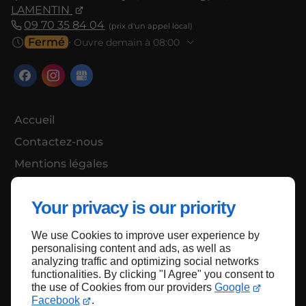
LAMENTIN
09 70 35 84 04
Fermé
⋅ Ouvre demain à 08:00
Accueil
Contactez-nous
Mentions légales
Plan du site
Your privacy is our priority
We use Cookies to improve user experience by
Haut de page
personalising content and ads, as well as
analyzing traffic and optimizing social networks
functionalities. By clicking "I Agree" you consent to
the use of Cookies from our providers
Google
Facebook
.