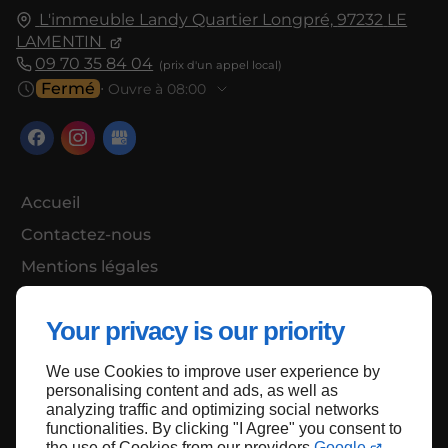
L'immeuble Landy Quartier Longpré,
97232
LE
LAMENTIN
09 70 35 84 04
Fermé
⋅ Ouvre à 08:00
Accueil
Contactez-nous
Mentions légales
Plan du site
Your privacy is our priority
We use Cookies to improve user experience by
Haut de page
personalising content and ads, as well as
analyzing traffic and optimizing social networks
functionalities. By clicking "I Agree" you consent to
the use of Cookies from our providers
Google