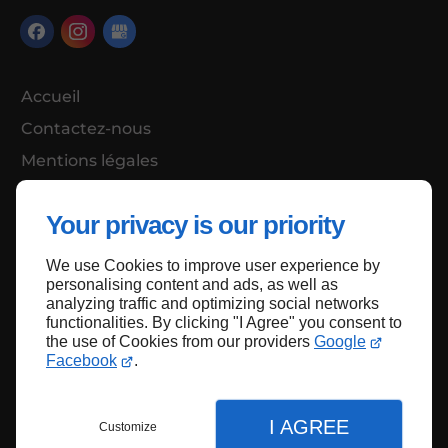
Accueil
Contactez-nous
Mentions légales
Plan du site
Your privacy is our priority
We use Cookies to improve user experience by
Haut de page
personalising content and ads, as well as
analyzing traffic and optimizing social networks
functionalities. By clicking "I Agree" you consent to
the use of Cookies from our providers
Google
Facebook
.
I AGREE
Customize