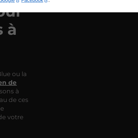
Google
Facebook
.
our
s à
lue ou la
en de
sons à
au de ces
ne
de votre