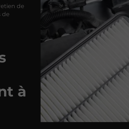
retien de
s de
s
nt à