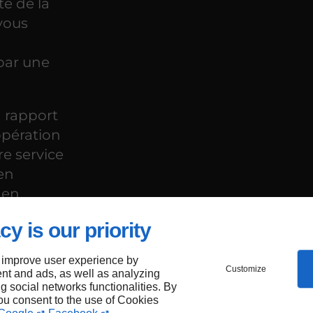
té de la
 vous
par une
n rapport
'opération
re service
en
 en
cy is our priority
 improve user experience by
Customize
nt and ads, as well as analyzing
ng social networks functionalities. By
you consent to the use of Cookies