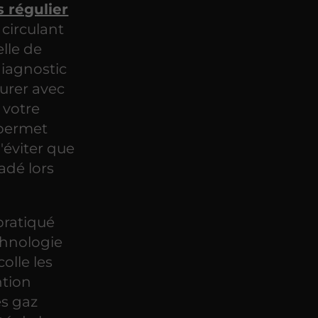
s régulier
 circulant
lle de
diagnostic
urer avec
 votre
 permet
'éviter que
adé lors
ratiqué
chnologie
olle les
ntion
es gaz