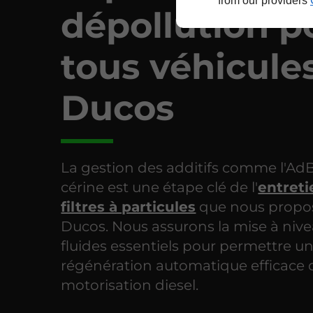
from our providers
dépollution p
tous véhicule
Ducos
La gestion des additifs comme l'AdB
cérine est une étape clé de l'
entreti
filtres à particules
que nous propo
Ducos. Nous assurons la mise à nive
fluides essentiels pour permettre u
régénération automatique efficace 
motorisation diesel.