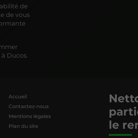
abilité de
te de vous
rformante
rammer
s à Ducos.
Netto
Accueil
Contactez-nous
parti
Mentions légales
le re
Plan du site