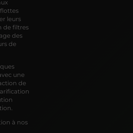
aux
flottes
er leurs
de filtres
yage des
urs de
rques
 avec une
action de
arification
ution
tion.
tion à nos