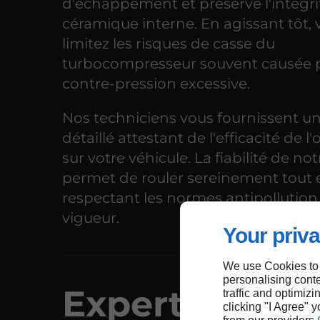
d'échappement et préserve l'intégri
céramique interne. En agissant tôt,
limitez les risques de casse du
turbocompresseur souvent causée 
contre-pression excessive.
Nos techniciens vous fournissent u
détaillé attestant de l'efficacité de l
sur votre véhicule. La fiabilité de not
permet de rouler sereinement tout 
respectant les normes antipollution
vigueur.
Your priva
We use Cookies to
personalising conte
Expertise en
traffic and optimizi
clicking "I Agree" 