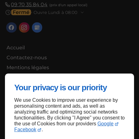
09 70 35 84 04
Fermé
⋅ Ouvre Lundi à 08:00
Accueil
Contactez-nous
Mentions légales
Plan du site
Your privacy is our priority
We use Cookies to improve user experience by
Haut de page
personalising content and ads, as well as
analyzing traffic and optimizing social networks
functionalities. By clicking "I Agree" you consent to
the use of Cookies from our providers
Google
Facebook
.