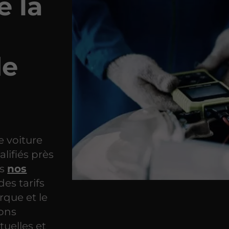
e la
de
e voiture
lifiés près
ns
nos
des tarifs
rque et le
ions
tuelles et