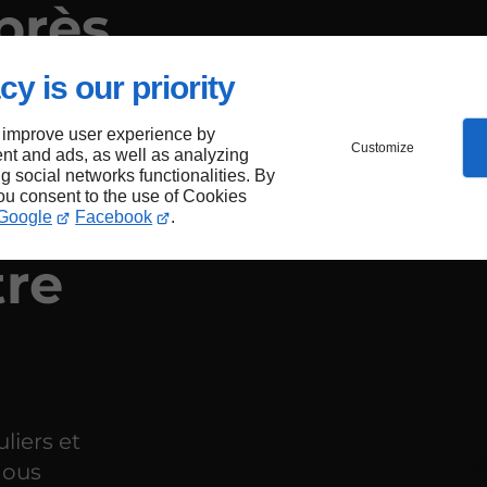
près
r
cy is our priority
 improve user experience by
Customize
nt and ads, as well as analyzing
ng social networks functionalities. By
you consent to the use of Cookies
 le
Google
Facebook
.
tre
liers et
nous