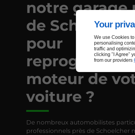
notre garage 
de Schoelche
Your priva
pour
We use Cookies to
personalising conte
traffic and optimizi
clicking "I Agree" 
reprogrammer
from our providers
moteur de vo
voiture ?
De nombreux automobilistes particu
professionnels près de Schoelcher 