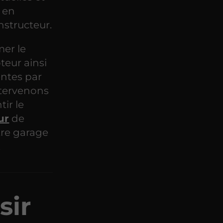
 en
nstructeur.
er le
teur ainsi
entes par
ntervenons
tir le
ur
de
tre garage
.
sir