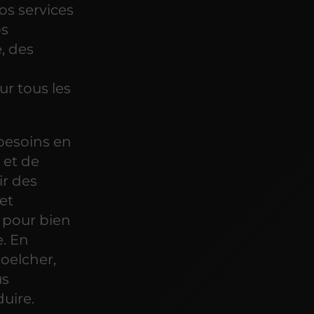
s services
os
, des
ur tous les
besoins en
 et de
ir des
et
 pour bien
e. En
oelcher,
us
uire.