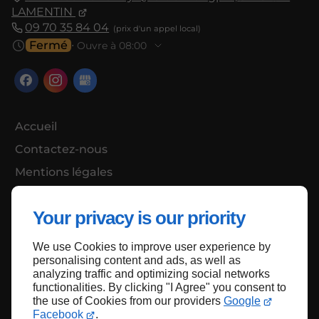
LAMENTIN
09 70 35 84 04
Fermé
⋅ Ouvre à 08:00
Accueil
Contactez-nous
Mentions légales
Plan du site
Your privacy is our priority
We use Cookies to improve user experience by
Haut de page
personalising content and ads, as well as
analyzing traffic and optimizing social networks
functionalities. By clicking "I Agree" you consent to
the use of Cookies from our providers
Google
Facebook
.