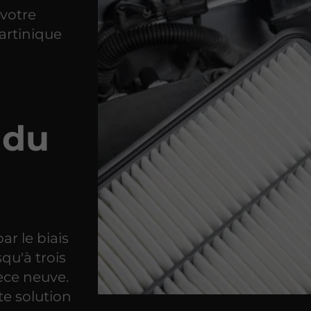
votre
Martinique
 du
ar le biais
qu'à trois
èce neuve.
te solution