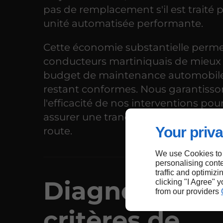
pas de remplacement s'il est traité 
unité automatisée performante.
Cette économie substantielle perm
conducteurs martiniquais de mieux 
budget de maintenance automobile
restant conformes. Nous garantisso
l'efficacité de nos interventions pou
assurer une tranquillité d'esprit total
Your priva
route.
We use Cookies to
personalising conte
traffic and optimizi
Diagnostic et
clicking "I Agree" 
from our providers
critères de