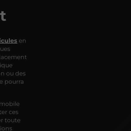
t
icules
en
ques
placement
mique
on ou des
ne pourra
omobile
ter ces
r toute
tions