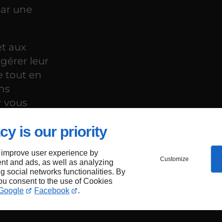
par une
et aux
gérer leur
 tout en
ns
r vous
e sur la
cy is our priority
 improve user experience by
Customize
nt and ads, as well as analyzing
ng social networks functionalities. By
you consent to the use of Cookies
Google
Facebook
.