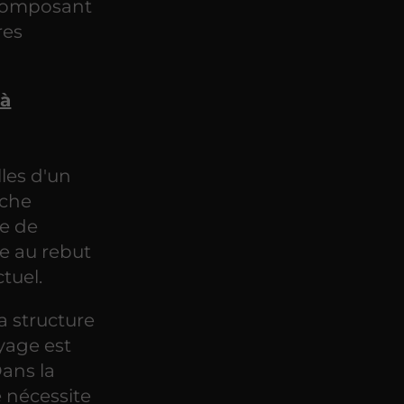
e composant
res
 à
les d'un
oche
le de
e au rebut
tuel.
a structure
yage est
Dans la
e nécessite