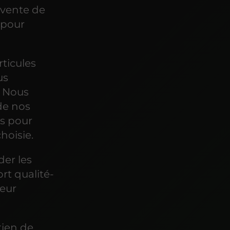
 vente de
 pour
rticules
us
. Nous
de nos
es pour
hoisie.
der les
rt qualité-
leur
tien de