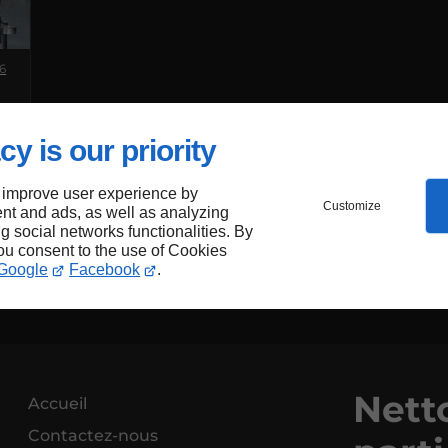
6
l
cy is our priority
 improve user experience by
Customize
e
nt and ads, as well as analyzing
ng social networks functionalities. By
you consent to the use of Cookies
Google
Facebook
.
e
Netto
Accueil
Contactez-nous