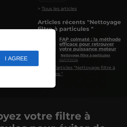
Tous les articles
Articles récents "Nettoyage
filtre à particules "
FAP colmaté : la méthode
efficace pour retrouver
votre puissance moteur
Nettoyage filtre à particules
I AGREE
06/07/2026
Plus d'articles "Nettoyage filtre à
particules "
yez votre filtre à