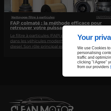
06/07/202
Nettoyage filtre à particules
FAP colmaté : la méthode efficace pour
retrouver votre puissance moteur
Le filtre à particules (FAP) est un dispositif essentie
Your priva
dans les véhicules modernes équipés de moteurs
diesel. Son rôle principal est de réduire les
We use Cookies to
émissions polluantes en capturant les particules d
personalising conte
suie. Cependant, avec le temps, ce filtre peut se
traffic and optimizi
clicking "I Agree" 
colmater, entraînant une perte de puissance
from our providers
moteur et des problèmes de performance. Cet
article explore les causes du colmatage du FAP, les
signes à surveiller et les méthodes efficaces pour l
nettoyer.