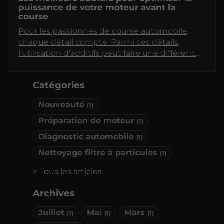
puissance de votre moteur avant la
course
Pour les passionnés de course automobile,
chaque détail compte. Parmi ces détails,
l'utilisation d'additifs peut faire une différence
significative dans la performance du moteur.
Cet article explore les différents types
Catégories
d'additifs disponibles sur le marché, leur
fonctionnement, et les avantages qu'ils
Nouveauté
(1)
peuvent apporter dans le cadre de la
préparation de votre moteur avant une
Préparation de moteur
(1)
compétition.
Diagnostic automobile
(1)
Nettoyage filtre à particules
(1)
Tous les articles
Archives
Juillet
Mai
Mars
(1)
(1)
(1)