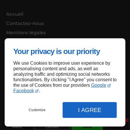
Accueil
Contactez-nous
Mentions légales
Plan du site
Your privacy is our priority
We use Cookies to improve user experience by
Haut de page
personalising content and ads, as well as
analyzing traffic and optimizing social networks
functionalities. By clicking "I Agree" you consent to
the use of Cookies from our providers
Google
Facebook
.
I AGREE
Customize
Menu
Contact
Devis